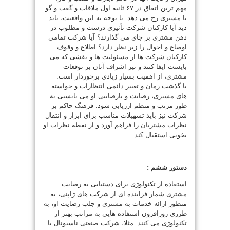
مهم ترین اتفاق در ۶۷ ثانیه اول ملاقات و گفت و گو
با
مشتری
رخ می دهد. با توجه به این واقعیت، باید
دید آیا کارکنان شرکت تأثیری درست و مطلوب در
ذهن
مشتری
بر جای می گذارند؟ آیا شرکت تمامی
اوضاع و احوال را زیر نظر دارد؟ اطلاع و وقوف
کارکنان شرکت ها از مسئولیت ها و نقشی که می
بایست ایفا کنند و نیز اشراف آنان بر توقعات
مشتری
، از اهمیت بسیار زیادی برخوردار است.
با گذشت زمان و تغییر دائمی انتظارات و خواسته
های
مشتری
، رضایت و نارضایتی او می بایستی به
طور مرتب و منظم ارزیابی شود. فرهنگ حاکم بر
شرکت نیز باید تسهیلات مناسب برای ابزار و انتقال
نظرات
مشتریان
را فراهم آورد و از نقطه نظرات او
بخوبی استقبال کند.
دستور ششم :
استفاده از تکنولوژی برای دستیابی به رضایت
مشتری
شمار فزاینده ای از شرکت های ژاپنی، به
منظور ارائه خدمات به
مشتری
و جلب رضایت او، به
طرزی روزافزون استفاده هایی به مراتب بهتر از
تکنولوژی می کنند .مثلا، شرکت صنعتی ناسیونال با