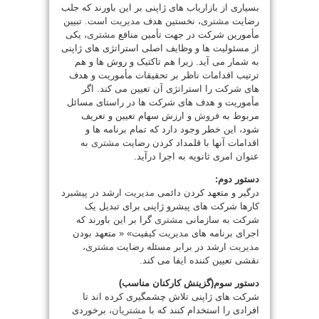
بسیاری از بازاریاب های ژاپنی بر این باورند که جلب
رضایت
مشتری
، نخستین هدف
مدیریت
است. تبیین
مأمورین شرکت در جهت تأمین منافع
مشتری
، یکی
از مسئولیت ها و وظایف اصلی استراتژی های ژاپنی
به شمار می آید. زیرا هم تاکتیک و روش ها و هم
ترتیب اقدامات ناظر بر تحقیقات مأموریت و هدف
های شرکت را استراتژی آن تعیین می کند. اگر
مأموریت و هدف های شرکت ها در راستای مسائل
مربوط به
فروش
و ارزش سهام تعیین و تعریف
شود، این خطر وجود دارد که تمام برنامه ها و
اقدامات آنها با قلمداد کردن رضایت
مشتری
به
عنوان امری ثانویه به اجرا درآید.
دستور دوم:
درگیر و متعهد کردن دائمی
مدیریت
ارشد در پیشبرد
کارها شرکت های پیشرو ژاپنی برای تبدیل یک
شرکت به سازمانی
مشتری
گرا بر این باورند که
اجرای برنامه های
مدیریت
کیفیت» « متعهد بودن
مدیریت
ارشد در برابر مسئله رضایت
مشتری
،
نقشی تعیین کننده ایفا می کند.
دستور سوم(
گزینش کارکنان مناسب)
شرکت های ژاپنی تلاش چشمگیری کرده اند تا
افرادی را استخدام کنند که با
مشتریان
، برخوردی