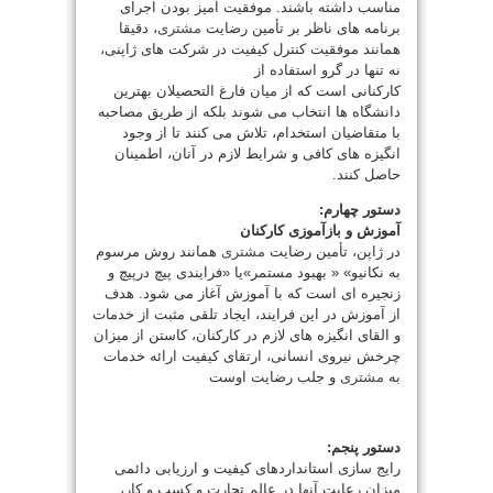
مناسب داشته باشند. موفقیت آمیز بودن اجرای
برنامه های ناظر بر تأمین رضایت
مشتری
، دقیقا
همانند موفقیت کنترل کیفیت در شرکت های ژاپنی،
نه تنها در گرو استفاده از
کارکنانی است که از میان فارغ التحصیلان بهترین
دانشگاه ها انتخاب می شوند بلکه از طریق مصاحبه
با متقاضیان استخدام، تلاش می کنند تا از وجود
انگیزه های کافی و شرایط لازم در آنان، اطمینان
حاصل کنند.
دستور چهارم:
آموزش و بازآموزی کارکنان
در ژاپن، تأمین رضایت
مشتری
همانند روش مرسوم
به نکانیو» « بهبود مستمر»یا «فرایندی پیچ درپیچ و
زنجیره ای است که با آموزش آغاز می شود. هدف
از آموزش در این فرایند، ایجاد تلقی مثبت از خدمات
و القای انگیزه های لازم در کارکنان، کاستن از میزان
چرخش نیروی انسانی، ارتقای کیفیت ارائه خدمات
به
مشتری
و جلب رضایت اوست
دستور پنجم:
رایج سازی استانداردهای کیفیت و ارزیابی دائمی
میزان رعایت آنها در عالم تجارت و کسب و کار،