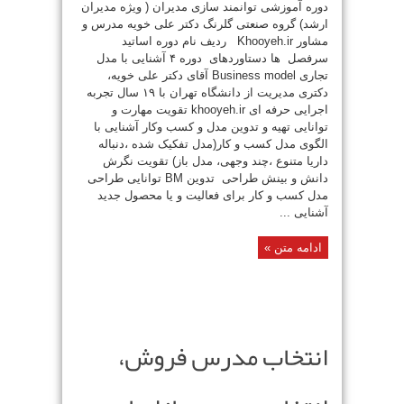
دوره آموزشی توانمند سازی مدیران ( ویژه مدیران
ارشد) گروه صنعتی گلرنگ دکتر علی خویه مدرس و
مشاور Khooyeh.ir ردیف نام دوره اساتید
سرفصل ها دستاوردهای دوره ۴ آشنایی با مدل
تجاری Business model آقای دکتر علی خویه،
دکتری مدیریت از دانشگاه تهران با ۱۹ سال تجربه
اجرایی حرفه ای khooyeh.ir تقویت مهارت و
توانایی تهیه و تدوین مدل و کسب وکار آشنایی با
الگوی مدل کسب و کار(مدل تفکیک شده ،دنباله
داریا متنوع ،چند وجهی، مدل باز) تقویت نگرش
دانش و بینش طراحی تدوین BM توانایی طراحی
مدل کسب و کار برای فعالیت و یا محصول جدید
آشنایی ...
ادامه متن »
انتخاب مدرس فروش،