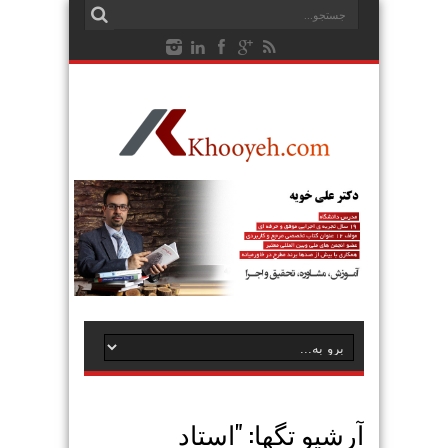
آرشیو تگها: "
استاد