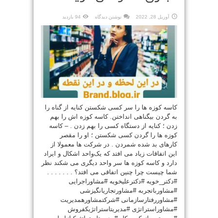
آوریل 28, 2022
نوشتن دیدگاه
94 بازدید
کاسه کوزه ها را سر کسی شکستن کنایه از گناه را
به گردن بیگناهی انداختن. کاسه کوزه اش را بهم
زدن ؛ کنایه از دستگاه کسی را بهم زدن . – کاسه
کوزه ها را گردن کسی شکستن ؛ او را مقصر
کارهای بد شده شمردن . در شرکت ها معمولا از
این اتفاقات زیاد می افتد که یک‌واحد اشکال و ایراد
دارد و کاسه کوزه ها سر واحد دیگری می شکند نظر
شما چیست چرا چنین اتفاقی می افتد؟ . . . . . . .
#دکتر_خویه #دکترعلیخویه #مشاوراجرایی
#مشاورباتجربه #مشاورتجاریانگیزشی
#مشاوررفتارسازمانی #شرکتمشاورهمدیریت
#مشاوراستراتژی #مدیریتاستراتژیکفروش