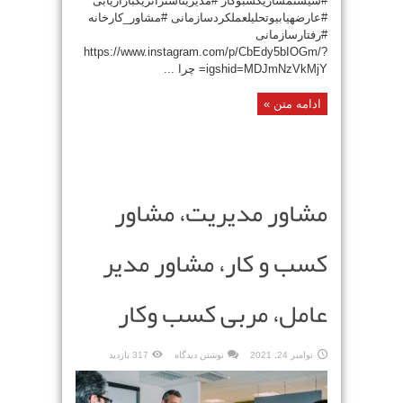
#سیستمسازیکسبوکار #مدیریتاستراتژیکبازاریابی
#عارضهیابیوتحلیلعملکردسازمانی #مشاور_کارخانه
#رفتارسازمانی
https://www.instagram.com/p/CbEdy5bIOGm/?
igshid=MDJmNzVkMjY= چرا ...
ادامه متن »
مشاور مدیریت، مشاور
کسب و کار، مشاور مدیر
عامل، مربی کسب وکار
نوامبر 24, 2021
نوشتن دیدگاه
317 بازدید