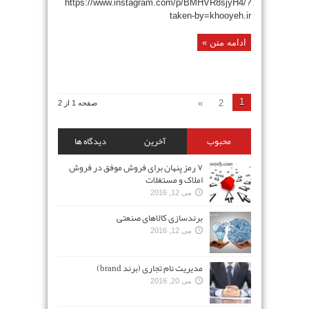
https://www.instagram.com/p/BMHVR8sjyH4/?
taken-by=khooyeh.ir
ادامه متن »
1
»
2
صفحه 1 از 2
محبوب
آخرین
دیدگاه ها
۷ رمز پنهان برای فروش موفق در فروش
املاک و مستغلات
می 12, 2016
برندسازی کالاهای صنعتی
می 12, 2016
مدیریت نام تجاری (برند brand)
می 20, 2016