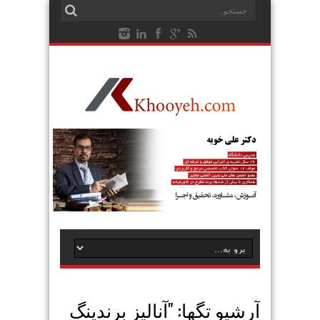
آرشیو تگها: "
آنالیز برندینگ