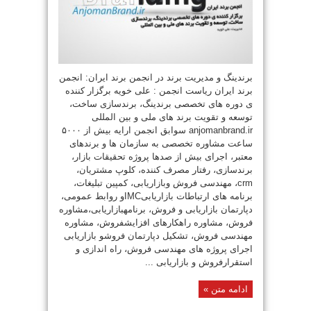
برندینگ و مدیریت برند در انجمن برند ایران: انجمن
برند ایران ریاست انجمن : علی خویه برگزار کننده
ی دوره های تخصصی برندینگ، برندسازی ساخت،
توسعه و تقویت برند های ملی و بین المللی
anjomanbrand.ir سوابق انجمن ارایه بیش از ۵۰۰۰
ساعت مشاوره تخصصی به سازمان ها و برندهای
معتبر، اجرای بیش از صدها پروژه تحقیقات بازار،
برندسازی، رفتار مصرف کننده، کلوپ مشتریان،
crm، مهندسی فروش وبازاریابی، کمپین تبلیغات،
برنامه های ارتباطات بازاریابیIMCو روابط عمومی،
دپارتمان بازاریابی و فروش، برنامهبازاریابی،مشاوره
فروش، مشاوره راهکارهای افزایشفروش، مشاوره
مهندسی فروش، تشکیل دپارتمان فروشو بازاریابی
اجرای پروژه های مهندسی فروش، راه اندازی و
استقرارفروش و بازاریابی ...
ادامه متن »