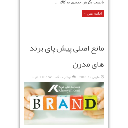
بایست نگرش جدیدی به کالا، ...
ادامه متن »
مانع اصلی پیش پای برند
های مدرن
مارس 19, 2016
نوشتن دیدگاه
1,037 بازدید