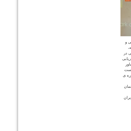
ی و
،
ی در
www.khooyeh. بازاریابی
ور
وست
دوره ی
ختمان
یران