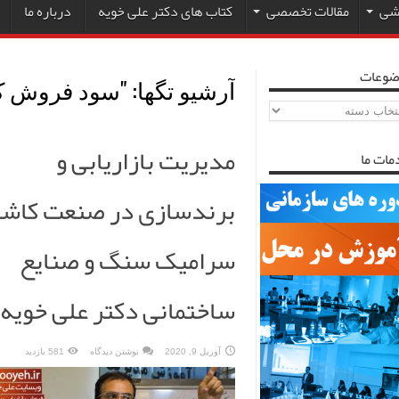
زشی
مقالات تخصصی
کتاب های دکتر علی خویه
درباره ما
ضوعات
آرشیو تگها: "
سود فروش ک
ضوعات
مدیریت بازاریابی و
مات ما
برندسازی در صنعت کاشی
سرامیک سنگ و صنایع
ساختمانی دکتر علی خویه
آوریل 9, 2020
نوشتن دیدگاه
581 بازدید