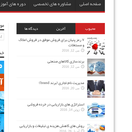
صفحه اصلی
مشاوره های تخصصی
دوره های آمو
مو
محبوب
آخرین
دیدگاه ها
مو
۷ رمز پنهان برای فروش موفق در فروش املاک
و مستغلات
خد
می 12, 2016
برندسازی کالاهای صنعتی
می 12, 2016
مدیریت نام تجاری (برند brand)
می 20, 2016
استراتژی های بازاریابی در خرده فروشی
ژوئن 14, 2016
روش های کاهش هزینه ی تبلیغات و بازاریابی
آوریل 26, 2016