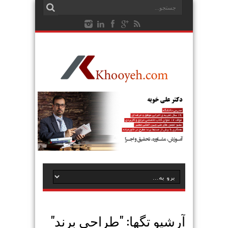
آرشیو تگها: "
طراحی برند
"