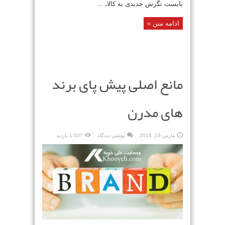
بایست نگرش جدیدی به کالا، ...
ادامه متن »
مانع اصلی پیش پای برند
های مدرن
مارس 19, 2016
نوشتن دیدگاه
1,037 بازدید