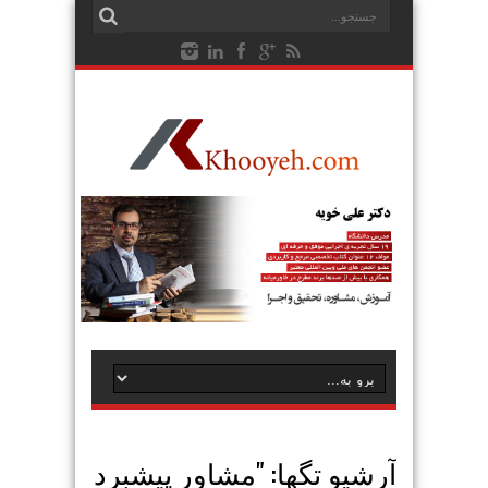
آرشیو تگها: "
مشاور پیشبرد