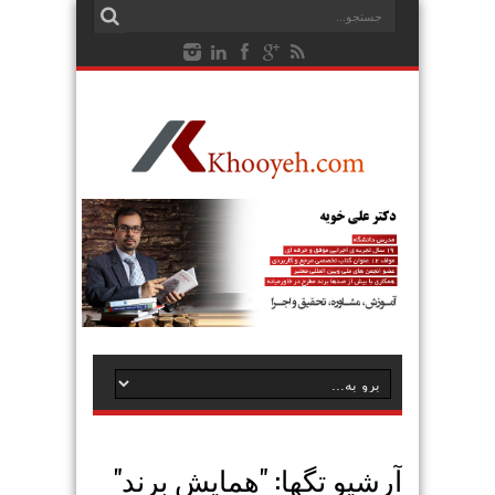
آرشیو تگها: "
همایش برند
"