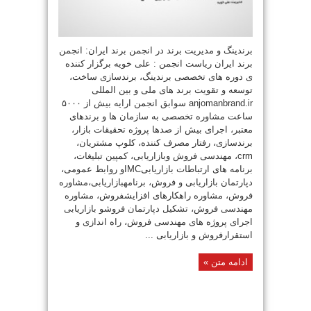
برندینگ و مدیریت برند در انجمن برند ایران: انجمن
برند ایران ریاست انجمن : علی خویه برگزار کننده
ی دوره های تخصصی برندینگ، برندسازی ساخت،
توسعه و تقویت برند های ملی و بین المللی
anjomanbrand.ir سوابق انجمن ارایه بیش از ۵۰۰۰
ساعت مشاوره تخصصی به سازمان ها و برندهای
معتبر، اجرای بیش از صدها پروژه تحقیقات بازار،
برندسازی، رفتار مصرف کننده، کلوپ مشتریان،
crm، مهندسی فروش وبازاریابی، کمپین تبلیغات،
برنامه های ارتباطات بازاریابیIMCو روابط عمومی،
دپارتمان بازاریابی و فروش، برنامهبازاریابی،مشاوره
فروش، مشاوره راهکارهای افزایشفروش، مشاوره
مهندسی فروش، تشکیل دپارتمان فروشو بازاریابی
اجرای پروژه های مهندسی فروش، راه اندازی و
استقرارفروش و بازاریابی ...
ادامه متن »