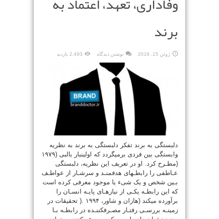
وفاداری، تعهد، اعتماد به
برند
ژوئن 15, 2016
نوشتن دیدگاه
2,493 بازدید
دلبستگی به برند تفکر دلبستگی به برند به نظریه
وابستگی بین فردی برمیگردد که اولینبار بالبی (۱۹۷۹
(مطـرح کرد. او در تعریف این نظریه، دلبستگی
عـاطفی را رابطـهای هدفمنـد و سرشـار از عواطـف
بـین شخص و یک شیء یا موجود معرفی کرده است
که این رابطـه یکـی از نیازهـای پایـه انسـان را
برآورده میکند (هازان و شاور، ۱۹۹۴ .( تحقیقات در
زمینـه بررسـی رفتـار مصـرفکننـده در رابطـه بـا