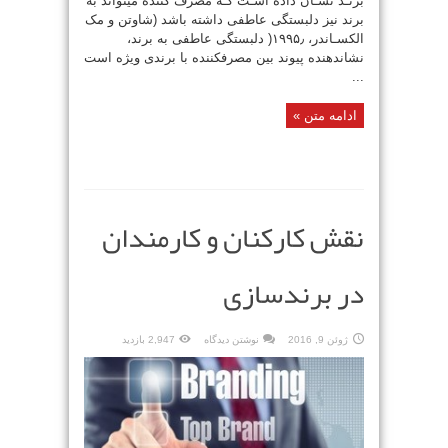
برنـد نشـان داده اسـت کـه مصرف کننده میتواند به
برند نیز دلبستگی عاطفی داشته باشد (شاوتن و مک
الکسـاندر، ۱۹۹۵٫( دلبستگی عاطفی به برند،
نشاندهنده پیوند بین مصرفکننده با برندی ویژه است
...
ادامه متن »
نقش کارکنان و کارمندان
در برندسازی
ژوئن 9, 2016
نوشتن دیدگاه
2,947 بازدید