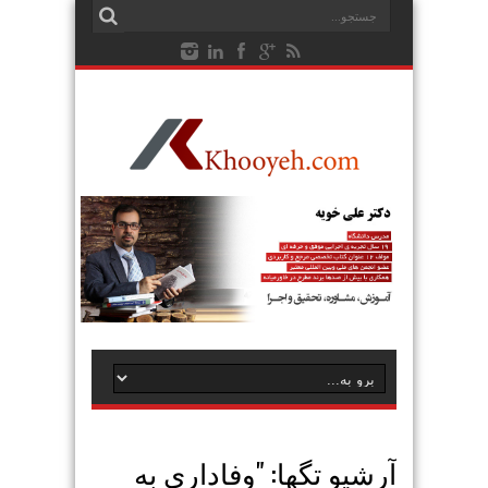
آرشیو تگها: "
وفاداری به