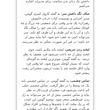
داشتن یک زبان بدن مناسب برای مدیران اشاره
می‌کنیم:
صاف نگه داشتن سر:
به گفته کارول کینزی گومن،
مدیر اجرایی و نویسنده کتاب «زبان خاموش
رهبران» یک مدیر وقتی برای جمعیتی چه بزرگ و چه
کوچک سخنرانی می‌کند، باید سر خود را صاف نگه
دارد و آن را به این طرف و آن طرف کج نکند. سر
می‌تواند کمی به عقب خم شود، اما نباید بیش از
حد باشد؛ در غیر این صورت، متکبر به نظر می‌رسد.
لبخند زدن تدریجی:
لبخند باید ملایم باشد، چون
لبخند بیش از حد باعث می‌شود فرد ضعیف به نظر
برسد. به گفته گومن، موثرترین لبخند به گونه‌‌ای
است که بسیار کوچک شروع شود، اما وقتی فرد
وارد اتاق جلسه شد یا پشت تریبون سخنرانی رفت،
بیشتر شود.
تماس چشمی:
به گفته گومن، در تماس چشمی باید
یک حد وسط را در نظر گرفت. تماس چشمی خیلی
کم باعث می‌شود فرد سخنران فریب‌کار به نظر
بیاید و تماس چشمی بیش از حد نیز می‌تواند به زل
زدن غیرطبیعی منجر شود. توصیه گومن این است
که بر یک مثلث که با چشم‌ها و پیشانی افراد شکل
می‌گیرد، متمرکز شوید. اگر خارج از این مثلث و