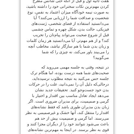
هفت ثانیه اول و قبل از آنکه حتی شانس مطرح
کردن مهم‌ترین نکات سخنرانی خود را داشته باشید،
به صورت نیمه خودآگاه میزان اعتماد به نفس، نوع
شخصیت و صداقت شما را ارزیابی می‌کنند؟ آیا
می‌دانستید استفاده از فضای شخصی، ژست‌های
فیزیکی، حالت بدن، شکل چهره و تماس چشمی
قبل از شروع صحبت می‌تواند پیام‌تان را تخریب
کند؟ و از هم مهم‌تر، آیا می‌دانستید هر زمان کلمات
و زبان بدن شما با هم سازگار نباشد، مخاطب آنچه
را می‌بیند باور می‌کند، نه چیزی را که شما
می‌گویید؟
در نتیجه، وقتی به جلسه مهمی می‌روید که
صحبت‌های شما همه درست بوده، اما هنگام ترک
جلسه حس می‌کنید به نتیجه مطلوب نرسیده‌اید،
درحالی‌که دلیل آن را نمی‌دانید، علت را در حرکات
بدن خود جست‌وجو کنید. تحقیقات جدید نشان
می‌دهد ایجاد تعادل مناسب بین اقتدار و اختیار با
گرمی و صمیمیت، برای مدیران ضروری است. اگر
زبان بدن مدیران طوری باشد که فقط نشانه‌های
اقتدار را منتقل کند، آنها خشک و غیرصمیمی به نظر
می‌رسند. اما گرمی و صمیمیت بیش از حد هم
باعث می‌شود نتوانند خود را از دیگران مجزا کنند و
قوی به نظر برسند. در اینجا به مهم‌ترین نشانه‌های