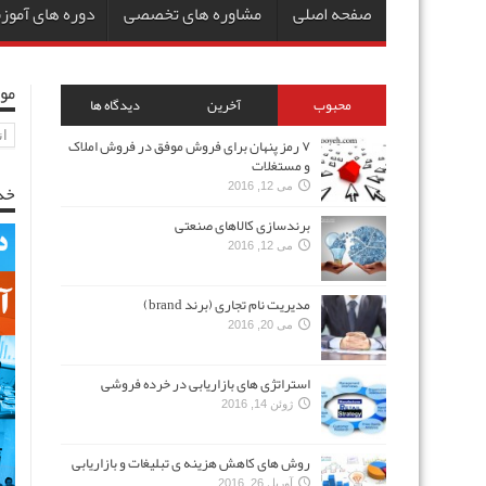
صفحه اصلی
مشاوره های تخصصی
دوره های آمو
مو
محبوب
آخرین
دیدگاه ها
مو
۷ رمز پنهان برای فروش موفق در فروش املاک
و مستغلات
خد
می 12, 2016
برندسازی کالاهای صنعتی
می 12, 2016
مدیریت نام تجاری (برند brand)
می 20, 2016
استراتژی های بازاریابی در خرده فروشی
ژوئن 14, 2016
روش های کاهش هزینه ی تبلیغات و بازاریابی
آوریل 26, 2016