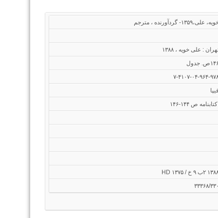
یه، علی،۱۳۵۹- گردآورنده ، مترجم
هران : علی خویه ، ۱۳۸۸
یپا
کتابنامه ص ۱۴۴-۱۴۶