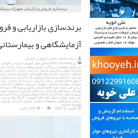
برندسازی فروش و بازاریابی تجهیزات پزشکی و آزمایشگا
برندسازی بازاریابی و ف
آزمایشگاهی و بیمارستانی
ارسال توسط :
مشاور فروش و بازاریابی
در
SEO consulting مشاور سئو
,
آموزش بازاریابی
,
آموزش م
ای
,
اصول موفقیت در مذاکره
,
اصول موفقیت در یک مذاکره تجار
بازاریابی تلفنی
,
بازاریابی چریکی
,
بازاریابی خدمات
,
بازاریابی خ
دیجیتالی
,
بازاریابی شرکت های هواپیمایی
,
بازاریابی صنعتی
,
بازار
مویرگی
,
بازاریابی و برندسازی تعاونی ها
,
بازاریابی و برندسازی
فروش فضای مجازی
,
برنامه بازاریابی
,
برند سازی خدمات
,
برند 
مویرگی
,
تجهیزات پزشکی
,
تجهیزات ورزشی
,
تحقیقات بازاریابی
,
درباره علی خویه
,
دوره جامع آموزشی پخش و توزیع کالا
,
دوره جا
مویرگی
,
دوره های بازاریابی
,
دوره های بازاریابی و فروش
,
دوره 
توزیع و پخش
,
راه اندازی ساختار فروش مویرگی
,
راه اندازی س
علی خویه
,
عینک و اپتیک
,
فایل های آموزشی
,
کارگاه های و دوره
پزشکی و بهداشتی
,
محصولات صنعتی
,
مدرس بازاریابی
,
مدرس بر
مهندسی فروش
آگوست 4, 2018
۰
1,866 بازدید