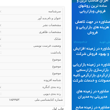
سرشناسه
:خو
عنوان و نام پدید آور
مشخصات نشر
:ت
مشخصات ظاهری
:۱۴۶ص. جدول
شابک
:۷-۴۱۰۷-۰۴-۹۶۴-۹۷۸
وضعیت فرست نویسی
:ف
یادداشت
: 
موضوع
موضوع
موضوع
شناسه افزوده
رده بندی کنگره
:۱۳۸۸ ۲ب ۹ خ / ۱۳۷۵ HD
رده بندی دیویی
:۳۳۳۶۸/۳۳۰
شماره کتابشناسی ملی :۱۸۵۹۹۵۳
چاپ اول