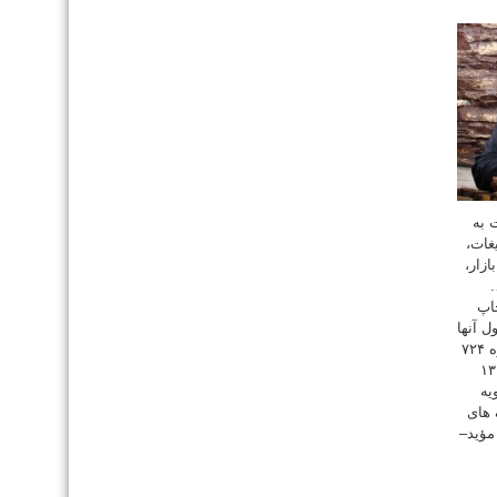
 به
غات،
زار،
.
اپ
 آنها
به طور کامل در وبلاگ قرار بگیرند. روزنامه شماره ۷۲۴
روز دوشنبه نهم اردیبهشت ماه سال ۱۳۸۷ صفحه ۱۳
یه
اکتیک های
مؤید–