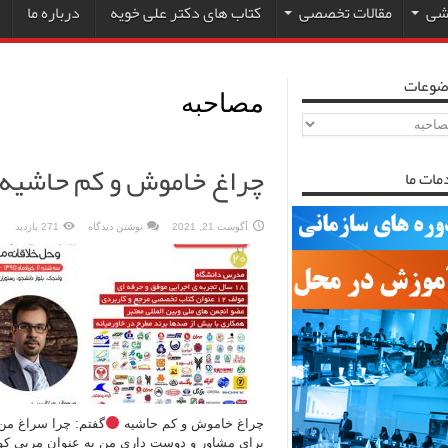
زشی
مقالات تخصصی
کتاب های دکتر علی خویه
درباره ما
ضوعات
مصاحبه
ضوعات
چراغ خاموش و کم حاشیه
مات ما
آگوست 21, 2021
نوشتن دیدگاه
271 بازدید
چراغ خاموش و کم حاشیه
گفتم: چرا سراغ من
برای مشاور و دوست داری من به عنوان مربی کو