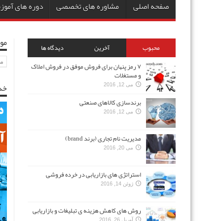
صفحه اصلی
مشاوره های تخصصی
دوره های آمو
مو
محبوب
آخرین
دیدگاه ها
مو
۷ رمز پنهان برای فروش موفق در فروش املاک
و مستغلات
خد
می 12, 2016
برندسازی کالاهای صنعتی
می 12, 2016
مدیریت نام تجاری (برند brand)
می 20, 2016
استراتژی های بازاریابی در خرده فروشی
ژوئن 14, 2016
روش های کاهش هزینه ی تبلیغات و بازاریابی
آوریل 26, 2016