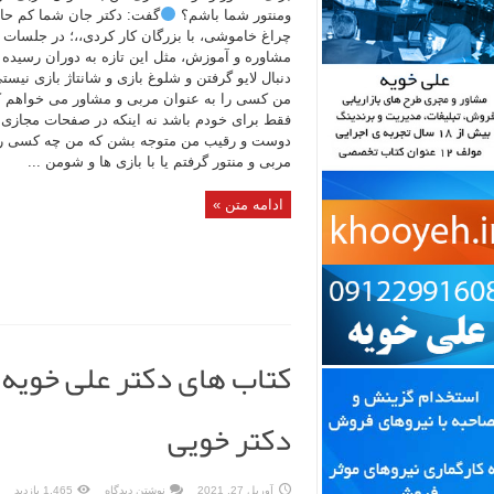
و‌منتور شما باشم؟
گفت: دکتر جان شما کم حا
چراغ خاموشی، با بزرگان کار کردی،،؛ در جلسات
مشاوره و آموزش، مثل این تازه به دوران رسیده ه
دنبال لایو گرفتن و شلوغ بازی و شانتاژ بازی نیستی
من کسی را به عنوان مربی و مشاور می خواهم ک
فقط برای خودم باشد نه اینکه در صفحات مجازی
دوست و رقیب من متوجه بشن که من چه کسی را
مربی و منتور گرفتم یا با بازی ها و شومن ...
ادامه متن »
کتاب های دکتر علی خویه،
دکتر خویی
آوریل 27, 2021
نوشتن دیدگاه
1,465 بازدید