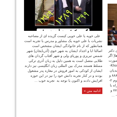
علی خویه یا علی خویی کیست گزیده ای از مصاحبه
نشریات با علی خویه یک مشاور و مدرس با تجربه است
همانطور که از نام خانوادگی ایشان مشخص است
 دکتر
اصالتا ابا و اجداد ایشان به شهر خوی (آذربایجان) شهر
( اگر
شمس تبریزی و پوریای ولی و شهر آفتاب گردان های
 صورت
طلایی متصل است به همین دلیل به زبان آذری ترکی
اینترنتی و مجازی به فروش می رسانند) Khooyeh.ir ۱-
مسلط هستند مدرک بین المللی زبان انگلیسی نیز دارند
دیان
ایشان از کودکی به امور فروش در مغازه پدر مشغول
– انتشارات رسا تلفن تهران: ۶۶۹۰۷۷۱۲ و ۸۸۸۳۴۸۴۵ و
بودند و در کنار تجربه دانش خود را نیز در این حوزه
۸۸۸۳۴۸۴۴ در بازار به اتمام رسیده در حال چاپ دوم ۲-
افزایش دادند و اکنون با توجه به تجربه خوب ...
ه با
دکتر احمد روستا – انتشارات سیته تهران ۷۷۵۰۹۳۳۹ و
ادامه متن »