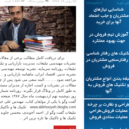
ژوئن 24, 2014
نوشتن دیدگاه
1,444 بازدید
برای دریافت کامل مطالب برخی از مقالات
نشریات مهندسی تبلیغات، مدیریت بازاریابی و تبلی
تبلیغات، روزنامه سرمایه، نشریه توسعه مهندسی با
نشریه تدبیر، اقتصاد ایران، ماهنامه بازاریابی و …
مراجعه شود……….البته سعی می شود پس از چ
مقالات در نشریات و کسب اجازه از مدیران مسئول
گفت وگو با یکی از مولفان کتاب، مهندس علی خو
www.alikhooyeh.blogfa.com تکنیک ها و ت
تبلیغات گفت وگو از: احمد آخوندی، محسن جاوید 
تکنیک ها و تاکتیک ها تازه ترین اثر ...