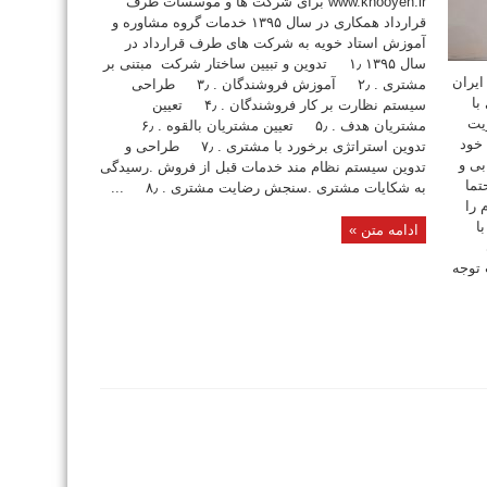
www.khooyeh.ir برای شرکت ها و موسسات طرف
قرارداد همکاری در سال ۱۳۹۵ خدمات گروه مشاوره و
آموزش استاد خویه به شرکت های طرف قرارداد در
سال ۱۳۹۵ ۱٫ تدوین و تبیین ساختار شرکت مبتنی بر
ایران
مشتری . ۲٫ آموزش فروشندگان . ۳٫ طراحی
با
سیستم نظارت بر کار فروشندگان . ۴٫ تعیین
یت
مشتریان هدف . ۵٫ تعیین مشتریان بالقوه . ۶٫
 خود
تدوین استراتژی برخورد با مشتری . ۷٫ طراحی و
بی و
تدوین سیستم نظام مند خدمات قبل از فروش .رسیدگی
ما
به شکایات مشتری .سنجش رضایت مشتری . ۸٫ ...
 را
ا
ادامه متن »
 توجه