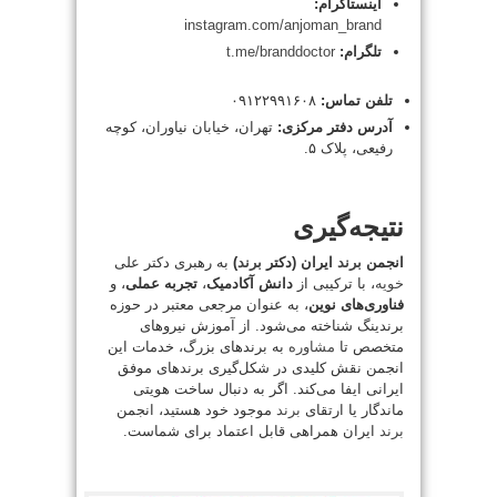
اینستاگرام:
instagram.com/anjoman_brand
تلگرام:
t.me/branddoctor
تلفن تماس:
۰۹۱۲۲۹۹۱۶۰۸
آدرس دفتر مرکزی:
تهران، خیابان نیاوران، کوچه
رفیعی، پلاک ۵.
نتیجه‌گیری
انجمن
برند
ایران (دکتر
برند
)
به رهبری دکتر علی
خویه
، با ترکیبی از
دانش آکادمیک
،
تجربه عملی
، و
فناوری‌های نوین
، به عنوان مرجعی معتبر در حوزه
برندینگ شناخته می‌شود. از آموزش نیروهای
متخصص تا
مشاوره
به برندهای بزرگ، خدمات این
انجمن نقش کلیدی در شکل‌گیری برندهای موفق
ایرانی ایفا می‌کند. اگر به دنبال ساخت هویتی
ماندگار یا ارتقای
برند
موجود خود هستید، انجمن
برند
ایران همراهی قابل اعتماد برای شماست.