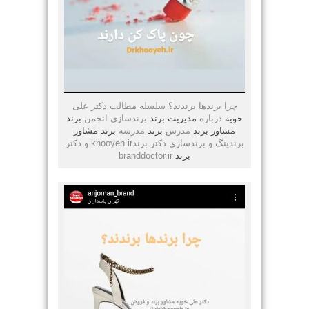
چرا برندها برندند؟ سلسله مطالب دکتر علی
خویه
درباره
مدیریت
برند
برندسازی انجمن
برند
مشاور
برند
مدرس
برند
مدرسه
برند
مشاور
برندینگ و برندسازی دکتر برندkhooyeh.ir و دکتر
برند
branddoctor.ir