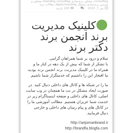
consulting
,
مشاور برندسازی branding consulting
,
مشاور و
مدرس برندسازی دیجیتال digital branding
,
مقالات برند
می 7, 2023
۰
105 بازدید
کلینیک
مدیریت
برند
انجمن
برند
دکتر
برند
سلام و درود بر شما همراهان گرامی.
با تشکر از شما که بیش از یک دهه در کنار ما و
همراه ما در کلینیک
مدیریت
برند
انجمن
برند
بودید.
ما افتخار این را داشتیم که خدمتگزار شما باشیم.
ما را در شبکه ها و کانال های داخلی دنبال کنید. در
صورت ایجاد مشکل در نت ما همچنان در وب سایت
اصلی، کانال های داخلی و صفحه اینستاگرام زیر در
خدمت شما عزیزان هستیم. مطالب آموزشی ما را
در کانال های و پیام رسان های داخلی و خارجی
دنبال فرمایید.
http://anjomanbrand.ir
http://brandfa.blogfa.com