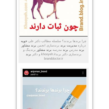
چرا برندها برندند؟ سلسله مطالب دکتر علی
خویه
درباره
مدیریت
برند
برندسازی انجمن
برند
مشاور
برند
مدرس
برند
مدرسه
برند
مشاور
برندینگ و
برندسازی دکتر برندkhooyeh.ir و دکتر
برند
branddoctor.ir