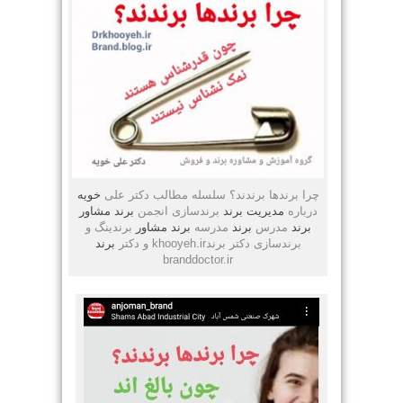
چرا برندها برندند؟ سلسله مطالب دکتر علی
خویه
درباره
مدیریت
برند
برندسازی انجمن
برند
مشاور
برند
مدرس
برند
مدرسه
برند
مشاور
برندینگ و
برندسازی دکتر برندkhooyeh.ir و دکتر
برند
branddoctor.ir