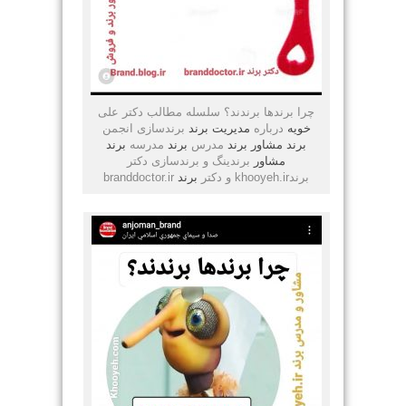
چرا برندها برندند؟ سلسله مطالب دکتر علی
خویه
درباره
مدیریت
برند
برندسازی انجمن
برند
مشاور
برند
مدرس
برند
مدرسه
برند
مشاور
برندینگ و برندسازی دکتر
برندkhooyeh.ir و دکتر
برند
branddoctor.ir