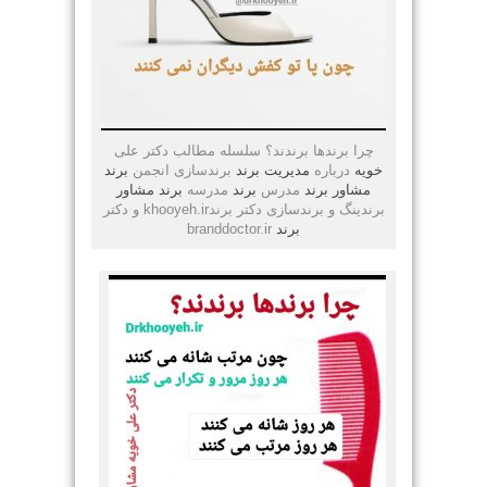
چرا برندها برندند؟ سلسله مطالب دکتر علی
خویه
درباره
مدیریت
برند
برندسازی انجمن
برند
مشاور
برند
مدرس
برند
مدرسه
برند
مشاور
برندینگ و برندسازی دکتر برندkhooyeh.ir و دکتر
برند
branddoctor.ir