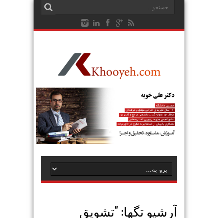
آرشیو تگها: "
تشویق