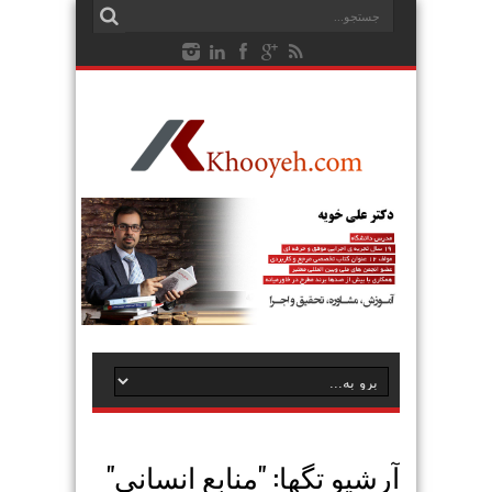
آرشیو تگها: "
منابع انسانی
"