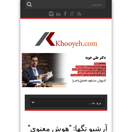
آرشیو تگها: "
هوش معنوی
"