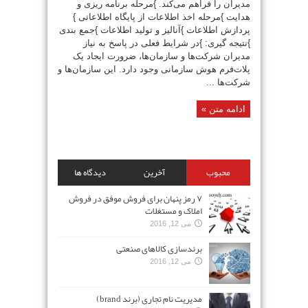
مدیران را فراهم می‌کند. }مرحله برنامه ریزی و
هدایت }مرحله اخذ اطلاعات از پایگاه اطلاعاتی }
پردازش اطلاعات }آنالیز و تولید اطلاعات }جمع بندی
}نتیجه گیری: }در شرایط فعلی در پاسخ به نیاز
مدیران شرکت‌ها و سازمان‌ها، ضرورت ایجاد یک
پلات‌فرم هوش سازمانی وجود دارد. این سازمان‌ها و
شرکت‌ها ...
ادامه متن »
محبوب
آخرین
دیدگاه ها
۷ رمز پنهان برای فروش موفق در فروش
املاک و مستغلات
می 12, 2016
برندسازی کالاهای صنعتی
می 12, 2016
مدیریت نام تجاری (برند brand)