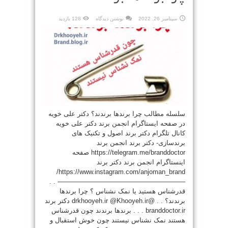
سپتامبر 26, 2022
نوشتن دیدگاه
128 بازدید
سلسله مطالب چرا برندها برندند؟ دکتر علی خویه
در صفحه ایستاگرام انجمن برند دکتر علی خویه
کانال تلگرام دکتر برند اصول و تکنیک های
برندسازی- دکتر برند انجمن برند
https://telegram.me/branddoctor صفحه
اینستاگرام انجمن برند دکتر برند
https://www.instagram.com/anjoman_brand/
———————————————————- . .
قدرشناس هستید یا نمک نشناس ؟ چرا برندها
برندند؟ . . @drkhooyeh.ir @Khooyeh.ir دکتر برند
branddoctor.ir . . . برندها برندند چون قدرشناس
هستند نمک نشناس نیستند چون خوش استقبال و