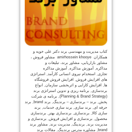
کتاب مدیریت و مهندسی برند دکتر علی خویه و
همکاران amirhossein khooye مشاور فروش ،
مشاور بازاریابی، مشاور برند، تبلیغات و
مذاکره, آموزش مذاکره, آموزش مذاکره
تجاری, استخدام نیروی انسانی کارآمد, استراتژی
های افزایش فروش, افزایش فروش فروشگاه
ها, افزایش کارایی و اثربخشی سازمان, انواع
برندسازی, برنامه ریزی و تدوین استراتژی برند
(Planning & Brand Strategy), برنامه ی شرکت
پخش, برند – برندسازی – برندینگ, برند brand, برند
حرفه ای, برند سازی, برند سازی خدمات, برند
سازی کالا, برندسازی, برندسازی بهتر, برندسازی
محصول, برندسازی و افزایش فروش, برندسازی و
مدیریت برند, برندینگ, مدیریت برند, مشاور برند
brand, مشاوره مدرس برندینگ, مقالات برند