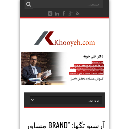
آرشیو تگها: "
BRAND مشاور