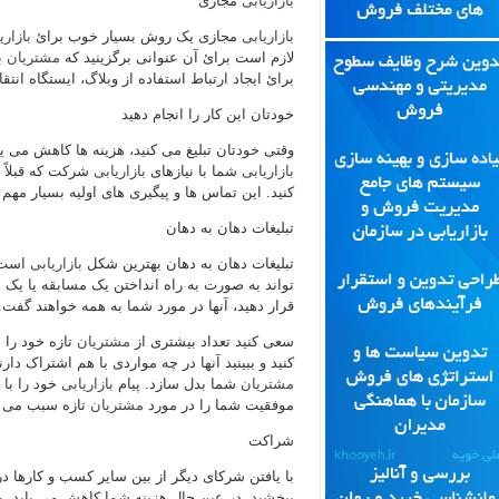
بازاریابی
مجازی
بازاریابی
مجازی یک روش بسیار خوب برائ
بازاری
لازم است برائ آن عنوانی برگزینید کە
مشتریان
ب
برائ ایجاد ارتباط استفاده از وبلاگ، ایستگاه انت
خودتان این کار را انجام دهید
وقتی خودتان تبلیغ می کنید، هزینه ها کاهش می 
بازاریابی
شما با نیازهای
بازاریابی
شرکت کە قبلاً 
کنید. این تماس ها و پیگیری های اولیه بسیار مه
تبلیغات دهان بە دهان
تبلیغات دهان بە دهان بهترین شکل
بازاریابی
است. 
تواند بە صورت بە راه انداختن یک مسابقه یا یک 
قرار دهید، آنها در مورد شما بە همه خواهند گفت
سعی کنید تعداد بیشتری از
مشتریان
تازه خود را 
کنید و ببینید آنها در چه مواردی با هم اشتراک د
مشتریان
شما بدل سازد. پیام
بازاریابی
خود را با 
موفقیت شما را در مورد
مشتریان
تازه سبب می گ
شراکت
با یافتن شرکای دیگر از بین سایر کسب و کارها در
ببخشید، در عین حال هزینه شما کاهش می یابد. م