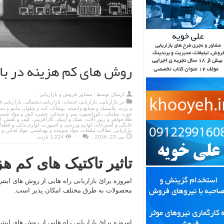
روش های کم هزینه در بازا
ارسال توسط :
مشاور فروش و بازاریابی
در
بازاریابی
,
بازاریابی خدمات
,
بازاریابی دیجیتالی
,
بازاریابی 
و پرده
,
پلاستیک و صنایع وابسته
,
پوشاک، کت و شلوار، مانتو و د
چوب، مبلمان، دکوراسیون، میز و صندلی
,
حشره کش و مواد شیمی
طلا،جواهر و زیور آلات
,
عینک و اپتیک
,
کارآفرینی
,
کیف و کفش
,
ل
خانگی و آشپزخانه
,
لوازم ورزشی و اسپورت
,
لوازم یدکی و قطعا
بازاریابی
,
مقالات تبلیغات
,
مواد شوینده و بهداشتی
,
مواد غذایی و 
می 23, 2016
۰
1,224 بازدید
تاثیر تاکتیک های کم ه
امروزه برائ
بازاریابی
راه هایی از روش های اینتر
محصولات بە طرق مختلف امکان پذیر است.
امروزه برائ
بازاریابی
راه هایی از روش های اینتر