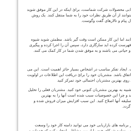
ابی
محصولات شرکت شماست، برائ اینکه در این کار موفق شوید
توانند از آن طریق نظرات خود را بە شما منتقل کنند. یک روش
قال پیام و تالارهای گفت وگوست.
یابند اما این کار ممکن است وقت گیر باشد. مطمئن شوید شیوه
فهرست کرده اید سازگاری دارد، سپس آن را اجرا کرده و پیگیری
م و حیاتی می باشند و بە موفق شدن شما در کار کمک می کنند.
ایجاد تفکر مناسب در اشخاص بسیار حائز اهمیت است. این می
اتفاق باشد.
مشتریان
خود را برائ دریافت این اطلاعات در اولویت
. روی بهترین
مشتریان
احتمالی خود تمرکز کنید
شبیه بە بهترین
مشتریان
کنونی خود کنید.
مشتریان
فعلی را تحلیل
ارند و چرا این خصوصیات سبب شده است آنها را بە بهترین
سلیقه آنها اصلاح کنید. این سبب افزایش میزان
فروش
شده و
ردد.
 برنامه های
بازاریابی
خود می توانید دامنه کار خود را وسعت
ی توانید شرکای خود را از بین مشاغلی انتخاب کنید کە خدمات و