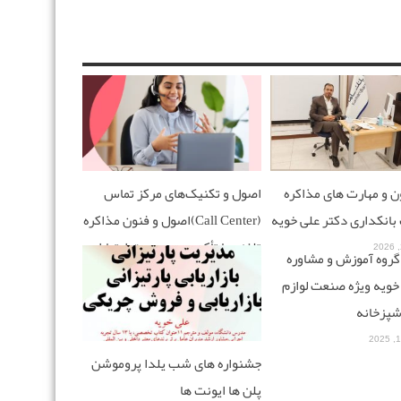
 و مهارت های مذاکره
اصول و تکنیک‌های مرکز تماس
انکداری دکتر علی خویه
(Call Center)اصول و فنون مذاکره
تلفنی با تأکید بر مدیریت ارتباط
گروه آموزش و مشاوره
تلفنی حرفه‌ای
خویه ویژه صنعت لوازم
فوریه 5, 2026
شپزخانه
جشنواره های شب یلدا پروموشن
پلن ها ایونت ها