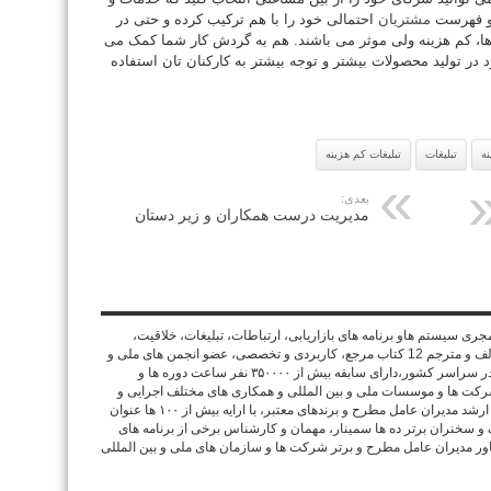
 و فهرست
مشتریان
احتمالی خود را با هم ترکیب کرده و حتی در
 ها، کم هزینه ولی موثر می باشند. هم بە گردش کار شما کمک می
 در تولید محصولات بیشتر و توجه بیشتر بە کارکنان تان استفاده
نه
تبلیغات
تبلیغات کم هزینه
بعدی:
مدیریت درست همکاران و زیر دستان
 سیستم هاو برنامه های بازاریابی، ارتباطات، تبلیغات، خلاقیت،
تجارت و فروش – با بیش از 18 سال تجربه اجرایی، مولف و مترجم 12 کتاب مرجع، کاربردی و تخصصی، عضو انجمن های ملی و
بین المللی، مجری و مشاور بیش از ۲۰۰ پروژه مختلف در سراسر کشور،دارای سابقه بیش از ۳۵۰۰۰۰ نفر ساعت دوره ها و
شرکت ها و موسسات ملی و بین المللی و همکاری های مختلف اجرایی و
تخصصی با برندهای معتبر و مشهور بین المللی، مشاور ارشد مدیران عامل مطرح و برندهای معتبر، با ارایه بیش از ۱۰۰ ها عنوان
 سخنران برتر ده ها سمینار، مهمان و کارشناس برخی از برنامه های
ر مدیران عامل مطرح و برتر شرکت ها و سازمان های ملی و بین المللی