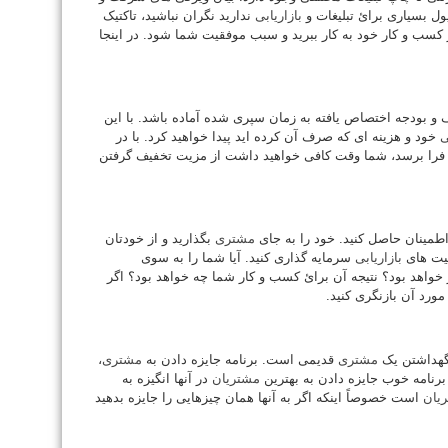
ل بسیاری برائ تبلیغات و
بازاریابی
ندارید نگران نباشید، تاکتیک
ر کسب و کار خود بە کار ببرید و سبب موفقیت شما شود. در اینجا
ف و بودجه اختصاص یافته بە زمان سپری شده آماده باشد. با این
ی
خود و هزینه ای کە صرف آن کرده اید پیدا خواهید کرد. با در
 فرا برسد، شما وقت کافی خواهید داشت از مزیت تخفیف گرفتن
طمینان حاصل کنید. خود را بە جای
مشتری
بگذارید و از خودتان
عیت های
بازاریابی
سرمایه گذاری کنید. آیا شما را بە سوی
 خواهد بود؟ نتیجه آن برائ کسب و کار شما چه خواهد بود؟ اگر
ورد آن بازنگری کنید.
نگهداشتن یک
مشتری
قدیمی است. برنامه جایزه دادن بە
مشتری
،
برنامه خوب جایزه دادن بە بهترین
مشتریان
در آنها انگیزه بە
یان
است خصوصاً اینکه اگر بە آنها همان چیزهایی را جایزه بدهید