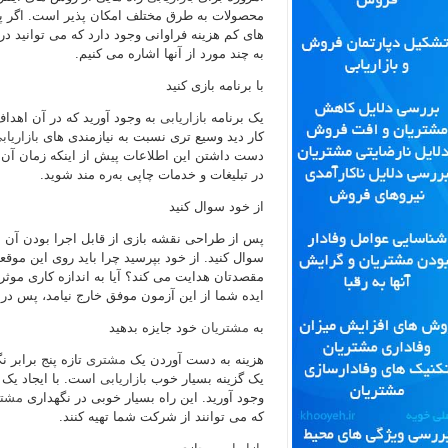
محصولات بە طرق مختلف امکان پذیر است. اگر پو
های کم هزینه فراوانی وجود دارد کە می توانید د
بە چند مورد از آنها اشاره می کنیم.
با برنامه بازی کنید
یک برنامه
بازاریابی
بە وجود آورید کە در آن اهدا
کار دید وسیع تری نسبت بە نیازمندی های
بازاریاب
دست داشتن این اطلاعات پیش از اینکه زمان آن
در تبلیغات و خدمات چاپی بەره مند شوید.
از خود سوال کنید
پس از طراحی نقشه بازی از قابل اجرا بودن آن ا
سوال کنید. از خود بپرسید چرا باید روی این موق
مقصدتان هدایت می کند؟ آیا بە اندازه کاری موثر
ایده شما از این آزمون موفق خارج نیامد، پس در م
به
مشتریان
خود جایزه بدهید
هزینه بە دست آوردن یک
مشتری
تازه پنج برابر 
یک گزینه بسیار خوب
بازاریابی
است. با ایجاد یک 
وجود آورید. این راه بسیار خوبی در نگهداری
مشتر
کە می توانند از شرکت شما تهیه کنند.