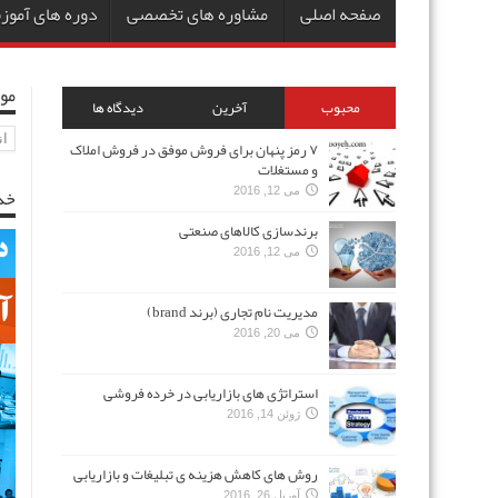
صفحه اصلی
مشاوره های تخصصی
دوره های آمو
مو
محبوب
آخرین
دیدگاه ها
مو
۷ رمز پنهان برای فروش موفق در فروش املاک
و مستغلات
خد
می 12, 2016
برندسازی کالاهای صنعتی
می 12, 2016
مدیریت نام تجاری (برند brand)
می 20, 2016
استراتژی های بازاریابی در خرده فروشی
ژوئن 14, 2016
روش های کاهش هزینه ی تبلیغات و بازاریابی
آوریل 26, 2016