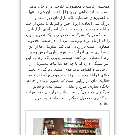
همچنین رقابت با محصولات خارجی در داخل، کافی
نیست و باید نگاهی برون زا | داشت آن هم نه تنها
به کشورهای همسایه بلکه بازارهای دوردست و
بزرگ مثل اتحادیه اروپا، چین و آمریکا با بیش از چند
میلیارد جمعیت. توسعه
برند
یک استراتژی
بازاریابی
است که در یک شرکت، محصولی با یک تصویر خوب
را که از نام
برند
بهره می برد اما در طبقه محصولی
متفاوتی است بازاریابی می کند. سازمان ها از این
استراتژی برای افزایش و اهرم سازی ارزش ویژه
برند
استفاده می کنند. توسعه پذیری یک
برند
به این
امر بستگی دارد که تا چه حد تداعیات
مشتریان
از
ارزش ها و اهداف
برند
قوی است. نام گذاری بخش
حیاتی فرآیند
مدیریت
برند
است و
دربرگیرنده کلیه
فعالیت های بازاریابی است که تصویر
برند
(از جمله
جایگاه سازی، طرح و نشان ، بسته بندی و سایر
ویژگیهای محصول) را تحت تاثیر قرار می دهد. فرایند
نام گذاری محصول ممکن است ماه ها به طول
انجامد.