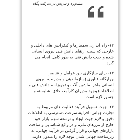
مشاوره و تدریس در شرکت پگاه
۱۲- راه اندازی سمینارها و کنفرانس های داخلی و
خارجی که سبب
ارتقای دانش فنی نیروی انسانی
شده و جذب دانش فنی به طور کامل انجام می
گیرد.
۱۳- برای سازگاری بین عوامل و عناصر
چهارگانه
فناوری (سازماندهی و مدیریت، نیروی
انسانی ماهر، ماشین آلات و تجهیزات، دانش فنی و
اطلاعات) وجود مدیران کارآمد، خلاق، شایسته و
جسور لازم است.
۱۴- جهت تسهیل فرآیند فعالیت های مربوط به
تجارت جهانی، افزایش
سرعت دسترسی به اطلاعات
دقیق و لازم جهت ایجاد و توسعه سهم
بازار
خود
خارج از مرزهای ملی، و در واقع شناسایی و ساخت
بازارهای جهانی و قرار گرفتن در فرآیند جهانی، به
زیرساخت جهانی شدن توجه لازم را مبذول دارند.