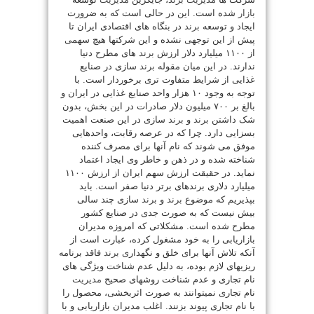
بازار
شده است. این در حالی است که به ضرورت
ایجاد و توسعه
برند
در بنگاه های اقتصادی ایران تا
پیش از این توجهی نشده و این شرکتها هیچ سهمی
از ۱۱۰۰ میلیارد دلار ارزش
برند
های مطرح دنیا
ندارند. در این میان مقوله
برند
سازی در صنایع
غذایی از شرایط متفاوت تری برخوردار است. با
توجه به وجود ۱۰ هزار واحد صنایع غذایی در ایران و
بالغ بر ۷۰۰ میلیون دلار صادرات در این بخش، بدون
شک داشتن
برند
و
برند
سازی در این صنعت اهمیت
بسزایی دارد. چرا که در عرصه رقابت، واحدهایی
موفق می شوند که نام آنها برای مصرف کننده
شناخته شده و در ذهن و خاطر وی ایجاد اعتماد
نماید. در حقیقت ارزش سهم ایران از ارزش ۱۱۰۰
میلیارد دلاری برندهای برتر دنیا صفر است. باید
بپذیریم که موضوع
برند
و
برند
سازی چند سالی
بیش نیست که به صورت جدی در صنایع کشور
مطرح شده است. مشکلاتی که امروزه مدیران
بازاریابی را به خود مشغول کرده، عبارت است از
آنکه تلاش آنها برای خلق و نگهداری
برند
فاقد برنامه
ریزیهای لازم بوده، به دلیل عدم شناخت ویژگی های
نام تجاری و عدم شناخت روشهای صحیح
مدیریت
نام تجاری نمیتوانند به صورت اثربخشی، محصول را
با نام تجاری پیوند بزنند. اغلب مدیران بازاریابی و با