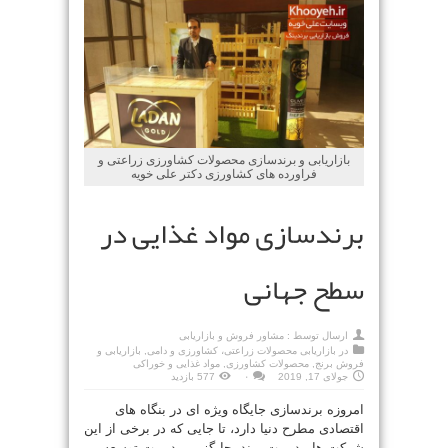
بازاریابی و برندسازی محصولات کشاورزی زراعتی و
فراورده های کشاورزی دکتر علی خویه
برندسازی مواد غذایی در
سطح جهانی
ارسال توسط :
مشاور فروش و بازاریابی
در
بازاریابی محصولات زراعتی، کشاورزی و دامی
,
بازاریابی و
فروش برنج
,
محصولات کشاورزی
,
مواد غذایی و خوراکی
جولای 17, 2019
۰
577 بازدید
امروزه برندسازی جایگاه ویژه ای در بنگاه های
اقتصادی مطرح دنیا دارد، تا جایی که در برخی از این
شرکت ها
مدیریت
برند
، جایگزین
مدیریت
توسعه