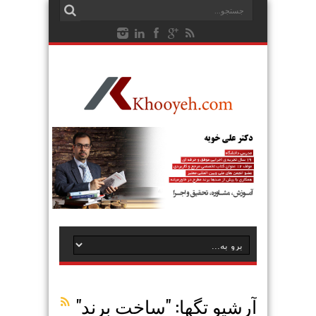
آرشیو تگها: "
ساخت برند
"