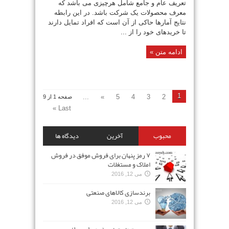
تعریف عام و جامع شامل هرچیزی می باشد که
معرف محصولات یک شرکت باشد. در این رابطه
نتایج آمارها حاکی از آن است که افراد تمایل دارند
تا خریدهای خود را از ...
ادامه متن »
1
...
»
5
4
3
2
صفحه 1 از 9
Last »
محبوب
آخرین
دیدگاه ها
۷ رمز پنهان برای فروش موفق در فروش
املاک و مستغلات
می 12, 2016
برندسازی کالاهای صنعتی
می 12, 2016