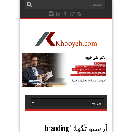
آرشیو تگها: "
branding