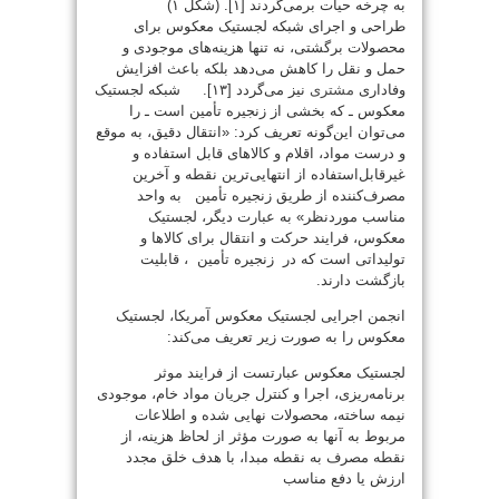
به چرخه حیات برمی‌گردند [۱]. (شکل ۱)
طراحی و اجرای شبکه لجستیک معکوس برای
محصولات برگشتی، نه تنها هزینه‌های موجودی و
حمل و نقل را کاهش می‌دهد بلکه باعث افزایش
وفاداری
مشتری
نیز می‌گردد [۱۳]. شبکه لجستیک
معکوس ـ که بخشی از زنجیره تأمین است ـ را
می‌توان این‌گونه تعریف کرد: «انتقال دقیق، به موقع
و درست مواد، اقلام و کالاهای قابل استفاده و
غیرقابل‌استفاده از انتهایی‌ترین نقطه و آخرین
مصرف‌کننده از طریق زنجیره تأمین به واحد
مناسب موردنظر» به عبارت دیگر، لجستیک
معکوس، فرایند حرکت و انتقال برای کالاها و
تولیداتی است که در زنجیره تأمین ، قابلیت
بازگشت دارند.
انجمن اجرایی لجستیک معکوس آمریکا، لجستیک
معکوس را به صورت زیر تعریف می‌کند:
لجستیک معکوس عبارتست از فرایند موثر
برنامه‌ریزی، اجرا و کنترل جریان مواد خام، موجودی
نیمه ساخته، محصولات نهایی شده و اطلاعات
مربوط به آنها به صورت مؤثر از لحاظ هزینه، از
نقطه مصرف به نقطه مبدا، با هدف خلق مجدد
ارزش یا دفع مناسب