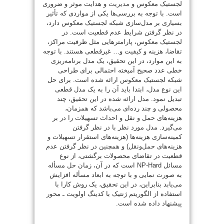
لجستیک معکوس و
مدیریت
و هدایت موثر و ضروری
است. با توجه به بررسی‌ها یکی از مواردی که تأثیر
بسیاری بر مدل‌سازی شبکه لجستیک معکوس دارد،
در نظر گرفتن شرایط عدم قطعیت است. در
لجستیک معکوس، پارامترهایی مثل ظرفیت مراکز،
تقاضا، هزینه و کیفیت و… غیرقطعی هستند. با توجه
به این موارد، در این تحقیق، یک مدل برنامه‌ریزی
خطی عدد صحیح آمیخته احتمالی برای طراحی
شبکه لجستیک معکوس ارائه شده است. برای حل
این نوع مدل، ابتدا باید آن را به یک مدل قطعی
تبدیل نمود. مدل ارائه شده در این تحقیق، چند
محصولی و چند رده‌ای می‌باشد که همزمان،
هزینه‌های حمل و نقل و احداث تسهیلات را در بر
می‌گیرد. مدل مورد نظر با در نظر گرفتن
کمینه‌سازی هزینه‌ها (هزینه‌های استقرار تسهیلات و
هزینه‌های حمل‌و‌نقل) و همچنین در نظر گرفتن عدم
قطعیت در تقاضای محصولات برگشتی، از نوع
مسائل NP-Hard است که در آن، زمان حل مسأله
به صورت نمایی و با توجه به ابعاد مسأله افزایش
می‌یابد بنابراین، در این تحقیق، یک روش کارا با
استفاده از الگوریتم ژنتیک با کدینگ اولویت ـ محور
پیشنهاد داده شده است.