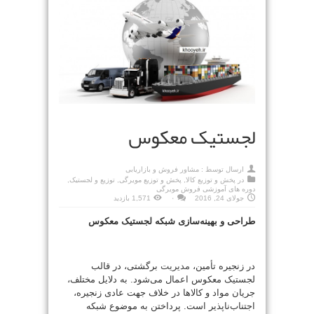
لجستیک معکوس
ارسال توسط :
مشاور فروش و بازاریابی
در
پخش و توزیع کالا
,
پخش و توزیع مویرگی
,
توزیع و لجستیک
,
دوره های آموزشی فروش مویرگی
جولای 24, 2016
۰
1,571 بازدید
طراحی و بهینه‌سازی شبکه لجستیک معکوس
در زنجیره تأمین،
مدیریت
برگشتی، در قالب
لجستیک معکوس اعمال می‌شود. به دلایل مختلف،
جریان مواد و کالاها در خلاف جهت عادی زنجیره،
اجتناب‌ناپذیر است. پرداختن به موضوع شبکه