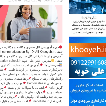
فوریه 5, 2026
نوشتن دیدگاه
86 بازدید
دوره آموزشی کال سنتری مکالمه و مذاکره حر
تلفنی Call centre education By: Dr Ali Khooyeh.ir
آموزش و ارتقا کارکنان کال سنتری مکالمه و مذاک
تلفنی
مدرس: دکتر علی خویه Negotiation-school.ir
سرفصل ها:
آموزش ادبیات مناسب گفتاری
تاثیرگذاری مثبت برمشتری در ارتباط تلفنی
تکن
های کنترل خواسته، هدایت خواسته و اغنای مشت
راهکارهای ارتقای سطح
رضایتمندی مشتری در
تماس تلفنی Doctorsales.ir
مهارت سوال کردن
گوش دادن
آشنایی با سوالات باز و بسته
بر
سوالات رایج
مهارت های شنیداری و مزایای آن
مهارت چند وظیفه ای وگوش دادن
روش های 
دادن فعال Inegotiate.ir
لغات منفی در مقابل م
...