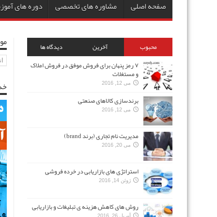
صفحه اصلی
مشاوره های تخصصی
دوره های آمو
مو
محبوب
آخرین
دیدگاه ها
مو
۷ رمز پنهان برای فروش موفق در فروش املاک
و مستغلات
خد
می 12, 2016
برندسازی کالاهای صنعتی
می 12, 2016
مدیریت نام تجاری (برند brand)
می 20, 2016
استراتژی های بازاریابی در خرده فروشی
ژوئن 14, 2016
روش های کاهش هزینه ی تبلیغات و بازاریابی
آوریل 26, 2016