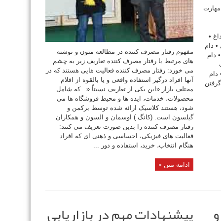
 مهارت
غ •
• دام
مفهوم رفتار مصرف کننده در مطالعه متون و نوشته
 دام
های مرتبط با رفتار مصرف کننده تعاریف زیر به چشم
می خورد: رفتار مصرف کننده فعالیت هایی هستند که در
 دام
آنها افراد درگیر استفاده واقعی و یا بالقوه از اقلام
گرفتن
مختلف بازار «این یکی از تعاریف نسبتاً « . که شامل
محصولات، خدمات، ایده ها و محیط فروشگاه ها می
شود، هستند کلاسیک ارائه شده توسط برکمن و
گیلسون است. (کانگ ) اوسمان و السون و همکاران
رفتار مصرف کننده را بدین صورت تعریف می کنند:
فعالیت های فیزیکی، احساسی و ذهنی ای که افراد
هنگام انتخاب، خرید، استفاده و دور ...
ادامه متن »
و
پیشنهادات مهم در بازاریابی