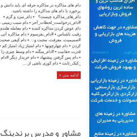
دام های مذاکره در مذاکره حرفه ای باید دانش و
برخورد با دام های مذاکره را داشته باشید.‌
دام_های_مذاکره چیست؟ • دام_سرد و گرم •
#دام_درخواست_لحظات_آخر • دام سیب زمینی دا
دام عوض کردن مذاکره کننده • دام معامله هلندی 
رقیب ناشناس • #دام_نفرسوم • دام مذاکره آنی •
#صمیمیت، معرفت، محبت و… • دام کیفی صحبت
کردن • دام چهارچوبها • دام امتیاز زیاد امتیاز کم •
قدرت حقانیت • #دام_منگنه • دام وسط چیزی را 
• دام پس گرفتن پیشنهاد • دام خریدار دیگر #دام
_کیک_ثابت • دام کوری ناشی از ...
ادامه متن »
مشاور و مدرس برندینگ 