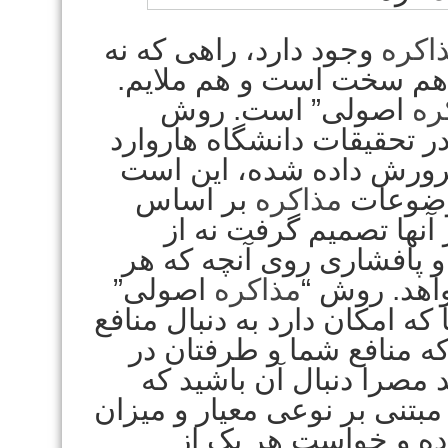
اکره
وجود دارد، راهی که نه
 هم سخت است و هم ملایم.
ره
اصولی” است. روش
ر تحقیقات دانشگاه هاروارد
ورش داده شده، این است
موضوعات
مذاکره
بر اساس
آنها تصمیم گرفت نه از
 پافشاری روی آنچه که هر
اهد. روش “
مذاکره
اصولی”
که امکان دارد به دنبال منافع
که منافع شما و طرفتان در
د مصرا دنبال آن باشید که
بتنی بر نوعی معیار و میزان
ده و خواست هر یک از