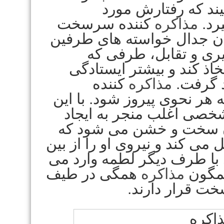
ند که رفتارش مورد
رد.
مذاکره
کننده سرسخت
وان جدال خواسته های طرفین
یری و تقابل، طرفی که
اذ کند و بیشتر ایستادگی
د گرفت.
مذاکره
کننده
ر نحوی پیروز شود. با این
شخصی اغلب منجر به ایجاد
ن سخت و خشن می شود که
می کند و نیروی او را از بین
 با طرف دیگر لطمه وارد می
همگون
مذاکره
همگی در طیف
خت قرار دارند.