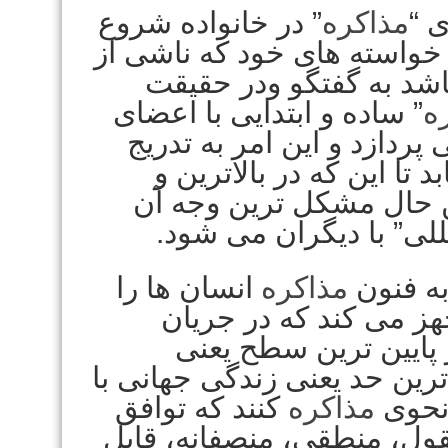
ی “
مذاکره
” در خانواده شروع
خواسته های خود که ناشی از
شد به گفتگو ودر حقیقت
ه
” ساده و ابتدایی با اعضای
پردازد و این امر به تدریج
تا این که در بالاترین و
ن حال مشکل ترین وجه آن
للی” با دیگران می شود.
به فنون
مذاکره
انسان ها را
هز می کند که در جریان
ز پایین ترین سطح یعنی
اترین حد یعنی زندگی جهانی با
نحوی
مذاکره
کنند که توافق
ول، منطقی، منصفانه، قابل