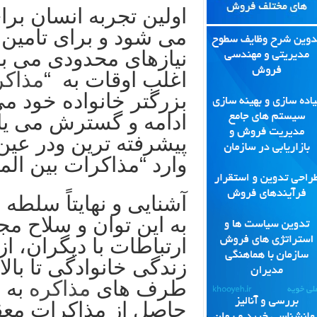
اولین تجربه انسان برا
می شود و برای تامین 
نیازهای محدودی می با
اغلب اوقات به “
مذاکر
بزرگتر خانواده خود می 
ادامه و گسترش می یابد 
پیشرفته ترین ودر عی
وارد “مذاکرات بین الم
آشنایی و نهایتاً سلطه 
به این توان و سلاح مج
ارتباطات با دیگران، ا
زندگی خانوادگی تا بال
طرف های
مذاکره
به 
حاصل از مذاکرات معق