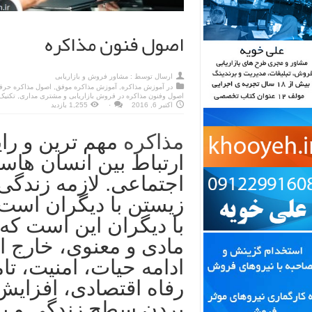
اصول فنون مذاکره
ارسال توسط :
مشاور فروش و بازاریابی
در
آموزش مذاکره
,
آموزش مذاکره موفق
,
اصول مذاکره حرف
اصول وفنون مذاکره در فروش بازاریابی و مشتری مداری
,
تکنیک
اکتبر 6, 2016
۰
1,255 بازدید
مذاکره
مهم ترین و رای
ارتباط بین انسان ها
اجتماعی. لازمه زندگی
زیستن با دیگران است. 
با دیگران این است که 
مادی و معنوی، خارج ا
ادامه حیات، امنیت، ت
رفاه اقتصادی، افزایش 
بردن سطح زندگی و بر