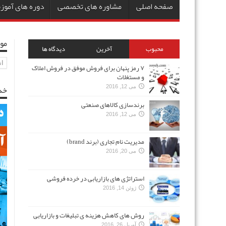
صفحه اصلی
مشاوره های تخصصی
دوره های آمو
مو
محبوب
آخرین
دیدگاه ها
مو
۷ رمز پنهان برای فروش موفق در فروش املاک
و مستغلات
خد
می 12, 2016
برندسازی کالاهای صنعتی
می 12, 2016
مدیریت نام تجاری (برند brand)
می 20, 2016
استراتژی های بازاریابی در خرده فروشی
ژوئن 14, 2016
روش های کاهش هزینه ی تبلیغات و بازاریابی
آوریل 26, 2016