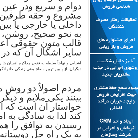
دوام و سریع ودر عین ح
مشروع و حقه طرفین
داخلی یا خارجی یا بین 
به نحو صحیح، روشن، 
قالب متون حقوقی اعم ا
سایر اشکال آن که در ب
آشنایی و نهایتاً سلطه به فنون
مذاکره
انسان ها را
دیگران، از پایین ترین سطح یعنی زندگی خانوادگی 
مردم اصولاٌ دو روش
م
بینند یکی ملایم و دی
خواستار آن است که ا
کند لذا به سادگی به ام
رسیدن به توافق را هم
به یک راه حل دوستان