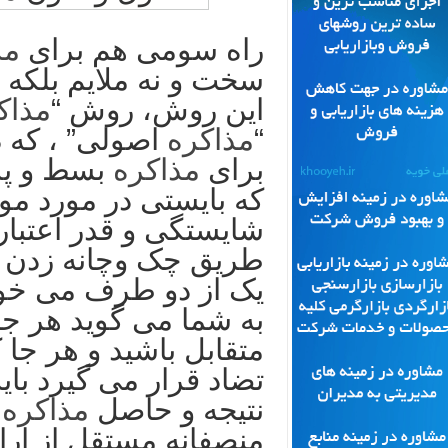
راه سومی هم برای
مذ
سخت و نه ملایم بلکه
این روش، روش “
مذاک
“
مذاکره
اصولی” ، که د
برای
مذاکره
بسط و پر
که بایستی در مورد 
شایستگی و قدر اعتبار 
طریق چک وچانه زدن و
یک از دو طرف می خو
به شما می گوید هر جا 
متقابل باشید و هر جا 
تضاد قرار می گیرد بای
نتیجه و حاصل
مذاکره
م
منصفانه مستقل از ارا