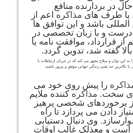
ال در بردارنده منافع
 یا طرف های
مذاکره
اعم از
المللی باشد و این توافق ها
درست و با زبان تخصصی در
ز قرارداد، موافقت نامه یا
الا گفته شد، تدوین گردد.
 به این توان و سلاح مجهز می کند که در جریان ارتباطات با
تا بالاترین حد یعنی زندگی جهانی موفق و پیروز باشند.
ذاکره
را پیش روی خود می
گری سخت.
مذاکره
کننده ملایم
ز برخوردهای شخصی پرهیز
تیاز دادن می پردازد تا راه
وارسازد. وی دنبال دستیابی
ه است و معذلک غالب اوقات