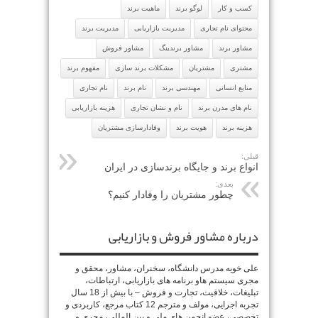
کسب و کار
لوگو برند
ماهیت برند
محتوای نام تجاری
مدیریت بازاریابی
مدیریت برند
مشاور برند
مشاور برندینگ
مشاور فروش
مشتری
مشتریان
مشکلات برند سازی
مفهوم برند
منابع انسانی
مهندسی برند
نام برند
نام تجاری
نام های مدرن برند
نام و نشان تجاری
هزینه بازاریابی
هزینه برند
هویت برند
وفادارسازی مشتریان
قبلی:
انواع برند و جایگاه برندسازی در ایران
بعدی:
چطور مشتریان را وفادار کنیم؟
درباره مشاور فروش و بازاریابی
علی خویه مدرس دانشگاه، سخنران، مشاور، محقق و
مجری سیستم هاو برنامه های بازاریابی، ارتباطات،
تبلیغات، خلاقیت، تجارت و فروش – با بیش از 18 سال
تجربه اجرایی، مولف و مترجم 12 کتاب مرجع، کاربردی و
تخصصی، عضو انجمن های ملی و بین المللی، مجری و