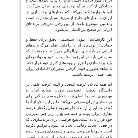
ایران هنوز جایگاه اصلی
برند
را درک نکرده است و
بسادگی از کنار مرگ برندهای معتبر ایران می‌گذرد.
آنها همواره تاکید می‌کنند که معیار‌های برندسازی در
ایران با معیارهای خارج از مرزها بسیار متفاوت است
و همین موضوع باعث از بین رفتن تدریجی برندهای
ایرانی در سطح بین‌المللی می‌شود.
این کارشناسان نبودن سیستمی دقیق برای حفظ و
حمایت از برندهای ایران را دلیل اصلی مرگ برندهای
ایرانی در بازارهای بین‌المللی می‌دانند و معتقدند که
سازمانی باید در این زمینه تاسیس شود و دولتمردان
باید برندسازی را جزو اولویت‌های کاری خود قرار دهند
تا شاهد ظهور و قوت گرفتن سفیران اقتصادی ایران
یعنی همان برندها باشیم.
اما همه فعالان عرصه اقتصاد و البته عرصه علمی در
دانشگاه یکصدا، خصوصی نبودن صنایع ایران و
بهره‌وری پایین را اصلی‌ترین دلایل و سم مهلکی برای
برندسازی ایران معرفی می‌کنند. طبق این نظر از آنجا
که دولت ایران از مدت‌ها پیش به عنوان یکه‌تاز عرصه
تجاری ایران بوده و همه صنایع را زیر چتر مدیریتی
خود قرار داده است، هیچ فرصتی برای برندسازی ـ که
در فضای سالم رقابتی ایجاد می‌شود ـ فراهم نکرده
است و تنها با مدیریتی سنتی و شیوه‌های منسوخ شده
باعث از بین رفتن تدریجی برندهای ایران شده است.