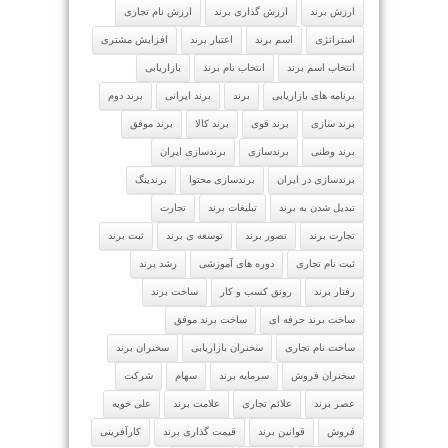
ارزش برند
ارزش گذاری برند
ارزش نام تجاری
استراتژی
اسم برند
اعتبار برند
افزایش مشتری
انتخاب اسم برند
انتخاب نام برند
بازاریابی
برنامه های بازاریابی
برند
برند ایرانی
برند دوم
برند سازی
برند قوی
برند کالا
برند موفق
برند وطنی
برندسازی
برندسازی ایران
برندسازی در ایران
برندسازی محتوا
برندینگ
تبدیل شدن به برند
تبلیغات برند
تجارت
تجارت برند
تصور برند
توسعه ی برند
ثبت برند
ثبت نام تجاری
دوره های آموزشی
رشد برند
رفتار برند
رونق کسب و کار
ساخت برند
ساخت برند حرفه ای
ساخت برند موفق
ساخت نام تجاری
سخنران بازاریابی
سخنران برند
سخنران فروش
سرمایه برند
سهام
شرکت
عصر برند
علائم تجاری
علامت برند
علی خویه
فروش
قوانین برند
قیمت گذاری برند
کارآفرینی