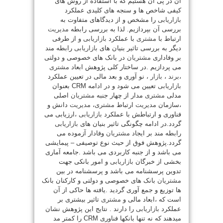
آن در پی آن هستیم که با استفاده از روش های
کیفی شاخص ها و سنجه های کلیدی عملکرد
بازاریابی
را مشخص و از دیدگاهای متفاوت به
بررسی آن بپردازیم. لذا به بررسی رابطه
مدیریت
ارتباط با
مشتری
با عملکرد
بازاریابی
و از طرفی
دیگر به بررسی تاثیر بنیان های
بازاریابی
رابطه مند
بر وفاداری
مشتریان
در بانک های خصوصی و دولتی
می پردازیم .در ساختار کلی پژوهش ابعاد
مشتری
،
برند
،
بازار
، نو آوری و بعد مالی در تعیین عملکرد
بازاریابی
تعیین می شود و در ادامه CRM بعنوان
مدلی
مشتری
مدار از چهار جنبه
مشتریان
اصلی
،سازمان
مدیریت
ارتباط
مشتری
،
مدیریت
دانش و
فناوری و ارتباطش با عملکرد
بازاریابی
،ارزیابی می
گردد.در ادامه چگونگی تاثیر بنیان های
بازاریابی
رابطه مند بر ایجاد
مشتریان
وفادار آزموده می
گردد.پژوهش فوق از حیث نوع توصیفی – پیمایشی
می باشد و از جنبه کاربردی می باشد .جامعه آماری
بخشی از خبرگان
بازاریابی
و امور بانکی جهت
تدوین پرسشنامه می باشد و پرسشنامه در بین
مشتریان
بانک های خصوصی و دولتی و کارکنان بانک
ها توزیع و جمع آوری گردید .یافته ها حاکی از آن
است که ،ابعاد مالی و
مشتری
تاثیر بیشتری بر
عملکرد
بازاریابی
را دارند . نتایج این پژوهش نشان
میدهند که نه تنها بانکها فناوری CRM را کمتر مد