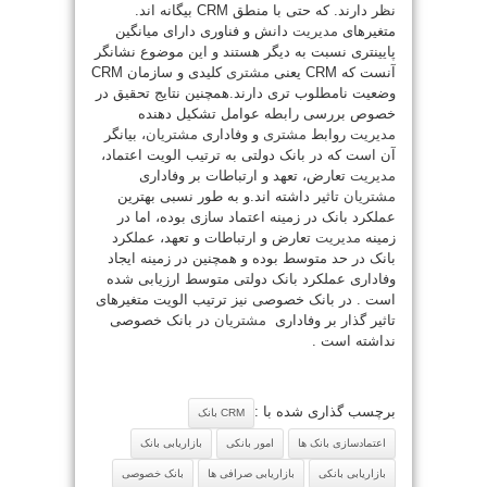
نظر دارند. که حتی با منطق CRM بیگانه اند.
متغیرهای
مدیریت
دانش و فناوری دارای میانگین
پایینتری نسبت به دیگر هستند و این موضوع نشانگر
آنست که CRM یعنی
مشتری
کلیدی و سازمان CRM
وضعیت نامطلوب تری دارند.همچنین نتایج تحقیق در
خصوص بررسی رابطه عوامل تشکیل دهنده
مدیریت
روابط
مشتری
و وفاداری
مشتریان
، بیانگر
آن است که در بانک دولتی به ترتیب الویت اعتماد،
مدیریت
تعارض، تعهد و ارتباطات بر وفاداری
مشتریان
تاثیر داشته اند.و به طور نسبی بهترین
عملکرد بانک در زمینه اعتماد سازی بوده، اما در
زمینه
مدیریت
تعارض و ارتباطات و تعهد، عملکرد
بانک در حد متوسط بوده و همچنین در زمینه ایجاد
وفاداری عملکرد بانک دولتی متوسط ارزیابی شده
است . در بانک خصوصی نیز ترتیب الویت متغیرهای
تاثیر گذار بر وفاداری
مشتریان
در بانک خصوصی
نداشته است .
برچسب گذاری شده با :
CRM بانک
اعتمادسازی بانک ها
امور بانکی
بازاریابی بانک
بازاریابی بانکی
بازاریابی صرافی ها
بانک خصوصی